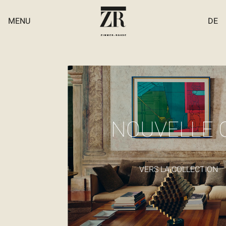
MENU
DE
Protection des données
NOUVELLE 
Revendeurs & salles d'exposition
Paramètres des cookies
Mentions légales
VERS LA COLLECTION
Contrat
Portail des partenaires